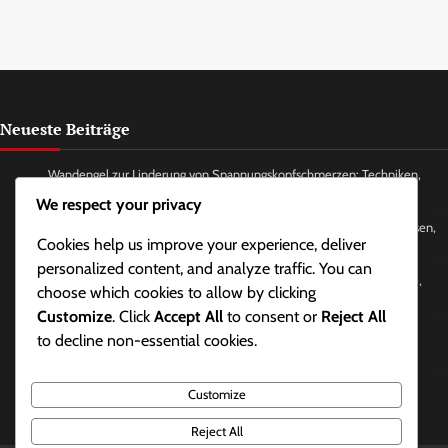
Neueste Beiträge
Wandengel zur Linderung von Spannungskopfschmerzen: Techniken,
Häufigkeit, Wirkungen
We respect your privacy
Gesichtsyoga zur Linderung von Kiefer- und Nackenspannungen: Posen,
Cookies help us improve your experience, deliver
Häufigkeit, Vorteile
personalized content, and analyze traffic. You can
Zeitmanagement-Techniken zur Stressreduktion: Methoden, Vorteile,
choose which cookies to allow by clicking
Werkzeuge
Customize
. Click
Accept All
to consent or
Reject All
Anpassungen des Schreibtisch-Setups zur Reduzierung von
to decline non-essential cookies.
Spannungskopfschmerzen: Funktionen, Werkzeuge, Vorteile
Selbstmassage-Techniken bei Nacken- und Kieferverspannungen:
Customize
Methoden, Häufigkeit, Vorteile
Reject All