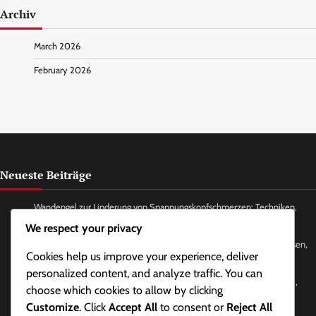
Archiv
March 2026
February 2026
Neueste Beiträge
Wandengel zur Linderung von Spannungskopfschmerzen: Techniken,
Häufigkeit, Wirkungen
We respect your privacy
Gesichtsyoga zur Linderung von Kiefer- und Nackenspannungen: Posen,
Cookies help us improve your experience, deliver
Häufigkeit, Vorteile
personalized content, and analyze traffic. You can
Zeitmanagement-Techniken zur Stressreduktion: Methoden, Vorteile,
choose which cookies to allow by clicking
Werkzeuge
Customize
. Click
Accept All
to consent or
Reject All